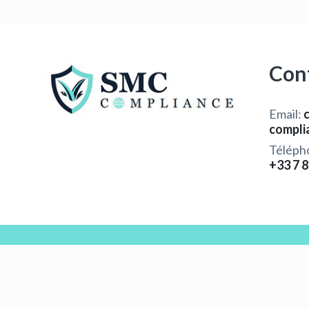
Con
Email:
compli
Téléph
+33 7 8