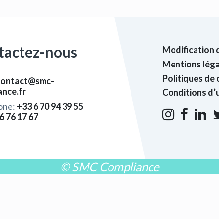
tactez-nous
Modification 
Mentions léga
Politiques de 
contact@smc-
ance.fr
Conditions d’u
one:
+33 6 70 94 39 55
6 76 17 67
© SMC Compliance