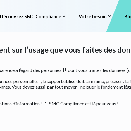
ompliance
Votre besoin
Blog
Contact
Découvrez SMC Compliance
Votre besoin
Bl
nt sur l’usage que vous faites des do
rence à l’égard des personnes 👫 dont vous traitez les données (cli
ées personnelles ℹ, le support utilisé doit, a minima, préciser : la 
nnes. Vous devez aussi, par tout moyen, indiquer le fondement légal
ntions d’information ? 📄
SMC Compliance est là pour vous !