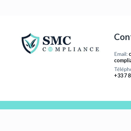
Con
Email:
compli
Téléph
+33 7 8