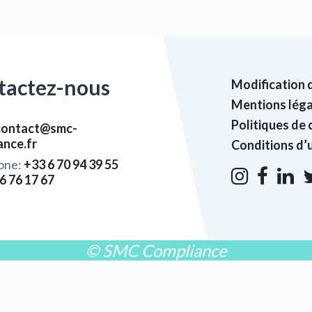
tactez-nous
Modification 
Mentions léga
Politiques de 
contact@smc-
ance.fr
Conditions d’u
one:
+33 6 70 94 39 55
6 76 17 67
© SMC Compliance